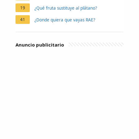
19
¿Qué fruta sustituye al plátano?
41
¿Donde quiera que vayas RAE?
Anuncio publicitario