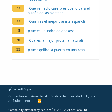
Lionel Messi?
23
¿Qué remedio casero es bueno para el
pulgón de las plantas?
33
¿Quién es el mejor pianista español?
15
¿Qué es un índice de anexos?
28
¿Cuál es la mejor proteína natural?
33
¿Qué significa la puerta en una casa?
Default Style
Contáctanos
Aviso legal
Política de privacidad
Ayuda
Artículos
Portal
R
S
S
®
Community platform by XenForo
© 2010-2021 XenForo Ltd.
|