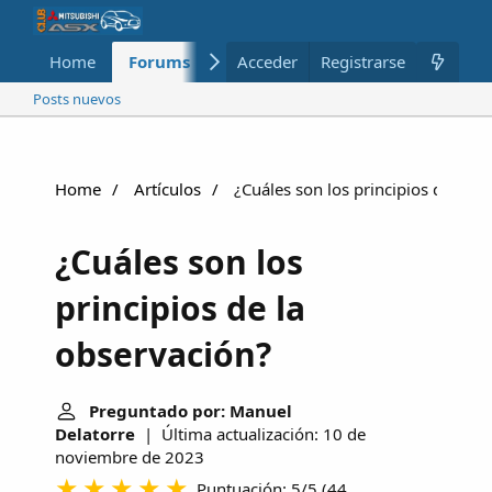
Home
Forums
Nuevo
Acceder
Registrarse
Miembros
Posts nuevos
Home
Artículos
¿Cuáles son los principios de la o
¿Cuáles son los
principios de la
observación?
Preguntado por: Manuel
Delatorre
| Última actualización: 10 de
noviembre de 2023
Puntuación: 5/5
(
44