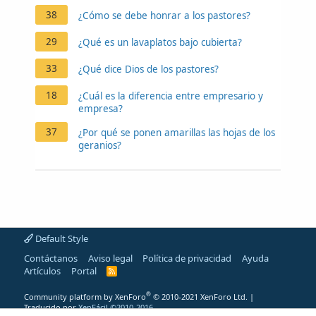
38
¿Cómo se debe honrar a los pastores?
29
¿Qué es un lavaplatos bajo cubierta?
33
¿Qué dice Dios de los pastores?
18
¿Cuál es la diferencia entre empresario y
empresa?
37
¿Por qué se ponen amarillas las hojas de los
geranios?
Default Style
Contáctanos
Aviso legal
Política de privacidad
Ayuda
Artículos
Portal
R
S
S
®
Community platform by XenForo
© 2010-2021 XenForo Ltd.
|
Traducido por
XenFácil ©2010-2016