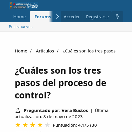
Home
Forums
Nuevo
Acceder
Registrarse
Miembros
Posts nuevos
Home
Artículos
¿Cuáles son los tres pasos del pro
¿Cuáles son los tres
pasos del proceso de
control?
Preguntado por: Vera Bustos
| Última
actualización: 8 de mayo de 2023
Puntuación: 4.1/5
(
30