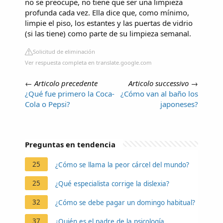
no se preocupe, no tiene que ser una limpieza
profunda cada vez. Ella dice que, como mínimo,
limpie el piso, los estantes y las puertas de vidrio
(si las tiene) como parte de su limpieza semanal.
Solicitud de eliminación
Ver respuesta completa en translate.google.com
←
Articolo precedente
Articolo successivo
→
¿Qué fue primero la Coca-
¿Cómo van al baño los
Cola o Pepsi?
japoneses?
Preguntas en tendencia
25
¿Cómo se llama la peor cárcel del mundo?
25
¿Qué especialista corrige la dislexia?
32
¿Cómo se debe pagar un domingo habitual?
37
¿Quién es el padre de la psicología