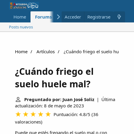
Home
Forums
Nuevo
Acceder
Registrarse
Miembros
Posts nuevos
Home
Artículos
¿Cuándo friego el suelo huele mal
¿Cuándo friego el
suelo huele mal?
Preguntado por: Juan José Soliz
| Última
actualización: 8 de mayo de 2023
Puntuación: 4.8/5
(
36
valoraciones
)
Puede que estés fregando el suelo mal o con