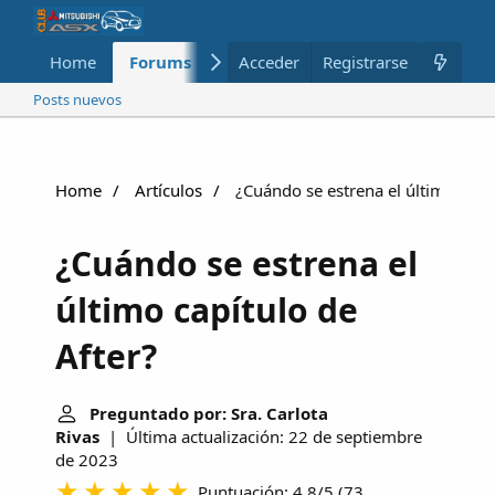
Home
Forums
Nuevo
Acceder
Registrarse
Miembros
Posts nuevos
Home
Artículos
¿Cuándo se estrena el último capít
¿Cuándo se estrena el
último capítulo de
After?
Preguntado por: Sra. Carlota
Rivas
| Última actualización: 22 de septiembre
de 2023
Puntuación: 4.8/5
(
73