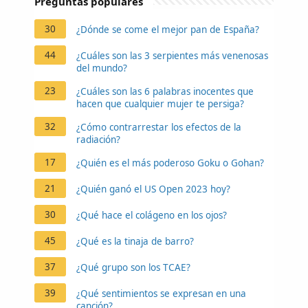
Preguntas populares
30
¿Dónde se come el mejor pan de España?
44
¿Cuáles son las 3 serpientes más venenosas
del mundo?
23
¿Cuáles son las 6 palabras inocentes que
hacen que cualquier mujer te persiga?
32
¿Cómo contrarrestar los efectos de la
radiación?
17
¿Quién es el más poderoso Goku o Gohan?
21
¿Quién ganó el US Open 2023 hoy?
30
¿Qué hace el colágeno en los ojos?
45
¿Qué es la tinaja de barro?
37
¿Qué grupo son los TCAE?
39
¿Qué sentimientos se expresan en una
canción?