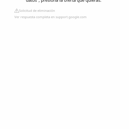
datos", presiona la oferta que quieras.
Solicitud de eliminación
Ver respuesta completa en support.google.com