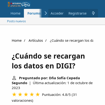
Home
Forums
Nuevo
Acceder
Registrarse
Miembros
Posts nuevos
Home
Artículos
¿Cuándo se recargan los datos en
¿Cuándo se recargan
los datos en DIGI?
Preguntado por: Dña Sofía Cepeda
Segundo
| Última actualización: 1 de octubre de
2023
Puntuación: 4.8/5
(
31
valoraciones
)