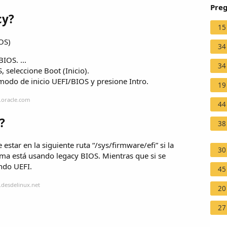
Preg
cy?
15
OS)
34
IOS. ...
34
, seleccione Boot (Inicio).
l modo de inicio UEFI/BIOS y presione Intro.
19
.oracle.com
44
?
38
star en la siguiente ruta “/sys/firmware/efi” si la
30
ema está usando legacy BIOS. Mientras que si se
ndo UEFI.
45
.desdelinux.net
20
27