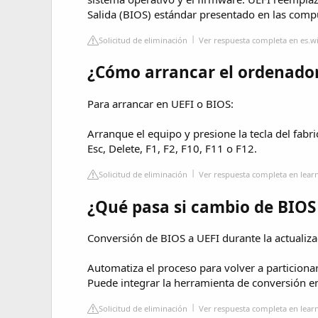
Salida (BIOS) estándar presentado en las co
Solicitud de eliminación
Ver respuesta completa en es.w
¿Cómo arrancar el ordenador
Para arrancar en UEFI o BIOS:
Arranque el equipo y presione la tecla del fab
Esc, Delete, F1, F2, F10, F11 o F12.
Solicitud de eliminación
Ver respuesta completa en lear
¿Qué pasa si cambio de BIOS
Conversión de BIOS a UEFI durante la actualiza
Automatiza el proceso para volver a particionar
Puede integrar la herramienta de conversión en 
Solicitud de eliminación
Ver respuesta completa en lear