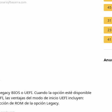
ionariojfbecerra.com
45
31
23
41
Anun
?
Legacy BIOS o UEFI. Cuando la opción esté disponible
FI, las ventajas del modo de inicio UEFI incluyen:
rección de ROM de la opción Legacy.