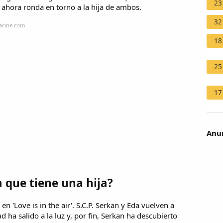
23
ahora ronda en torno a la hija de ambos.
32
sacine.com
18
25
17
Anun
 que tiene una hija?
en 'Love is in the air'. S.C.P. Serkan y Eda vuelven a
dad ha salido a la luz y, por fin, Serkan ha descubierto