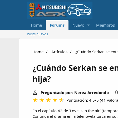
Home
Forums
Nuevo
Miembros
Posts nuevos
Home
Artículos
¿Cuándo Serkan se enter
¿Cuándo Serkan se en
hija?
Preguntado por: Nerea Arredondo
| Úl
Puntuación: 4.5/5
(
41 valor
En el capítulo 42 de 'Love is in the air' (temp
Continúa el drama en la telenovela turca en su