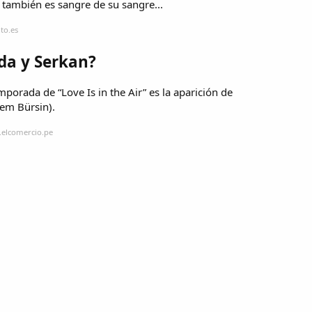
o también es sangre de su sangre...
to.es
da y Serkan?
porada de “Love Is in the Air” es la aparición de
rem Bürsin).
.elcomercio.pe