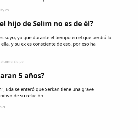
ity.es
l hijo de Selim no es de él?
es suyo, ya que durante el tiempo en el que perdió la
la, y su ex es consciente de eso, por eso ha
.elcomercio.pe
paran 5 años?
n", Eda se enteró que Serkan tiene una grave
itivo de su relación.
.cl