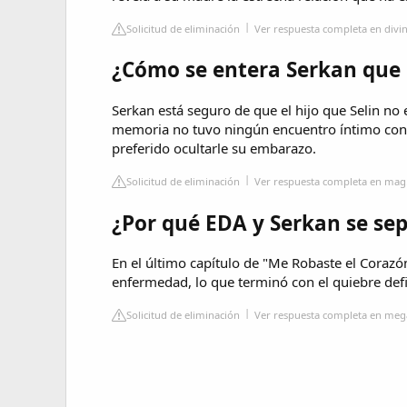
Solicitud de eliminación
Ver respuesta completa en divin
¿Cómo se entera Serkan que e
Serkan está seguro de que el hijo que Selin no 
memoria no tuvo ningún encuentro íntimo con el
preferido ocultarle su embarazo.
Solicitud de eliminación
Ver respuesta completa en mag
¿Por qué EDA y Serkan se se
En el último capítulo de "Me Robaste el Corazó
enfermedad, lo que terminó con el quiebre defin
Solicitud de eliminación
Ver respuesta completa en mega