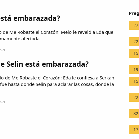
Preg
está embarazada?
27
o de Me Robaste el Corazón: Melo le reveló a Eda que
sumamente afectada.
22
.cl
15
e Selin está embarazada?
19
lo de Me Robaste el Corazón: Eda le confiesa a Serkan
15
fue hasta donde Selin para aclarar las cosas, donde la
22
.cl
32
17