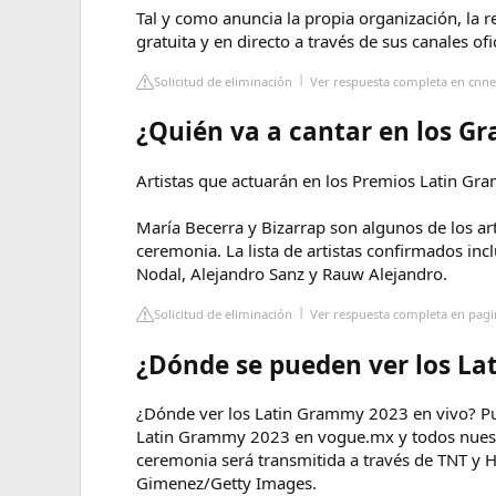
Tal y como anuncia la propia organización, la r
gratuita y en directo a través de sus canales of
Solicitud de eliminación
Ver respuesta completa en cnn
¿Quién va a cantar en los G
Artistas que actuarán en los Premios Latin G
María Becerra y Bizarrap son algunos de los ar
ceremonia. La lista de artistas confirmados inc
Nodal, Alejandro Sanz y Rauw Alejandro.
Solicitud de eliminación
Ver respuesta completa en pag
¿Dónde se pueden ver los L
¿Dónde ver los Latin Grammy 2023 en vivo? Pue
Latin Grammy 2023 en vogue.mx y todos nuestro
ceremonia será transmitida a través de TNT y
Gimenez/Getty Images.