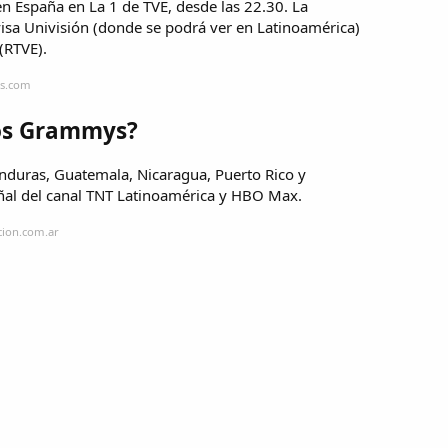
n España en La 1 de TVE, desde las 22.30. La
visa Univisión (donde se podrá ver en Latinoamérica)
(RTVE).
is.com
los Grammys?
onduras, Guatemala, Nicaragua, Puerto Rico y
eñal del canal TNT Latinoamérica y HBO Max.
cion.com.ar