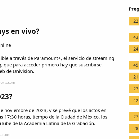
Preg
22
ys en vivo?
43
nline
24
nible a través de Paramount+, el servicio de streaming
 que para acceder primero hay que suscribirse.
45
eb de Univision.
21
ports.com
27
023?
42
de noviembre de 2023, y se prevé que los actos en
s 17:30 horas, tiempo de la Ciudad de México, los
27
Tube de la Academia Latina de la Grabación.
28
ca.com