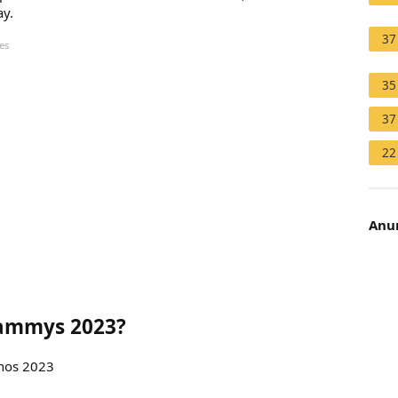
ay.
37
es
35
37
22
Anun
rammys 2023?
inos 2023