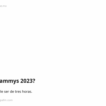
ue.mx
rammys 2023?
e ser de tres horas.
ropafm.com