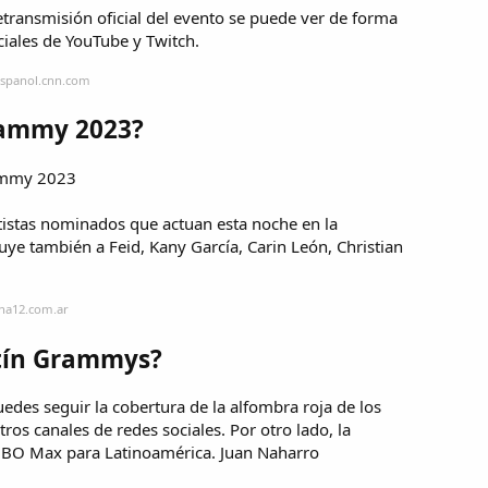
etransmisión oficial del evento se puede ver de forma
iciales de YouTube y Twitch.
espanol.cnn.com
rammy 2023?
rammy 2023
tistas nominados que actuan esta noche en la
luye también a Feid, Kany García, Carin León, Christian
ina12.com.ar
atín Grammys?
des seguir la cobertura de la alfombra roja de los
s canales de redes sociales. Por otro lado, la
 HBO Max para Latinoamérica. Juan Naharro