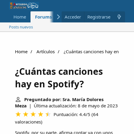
Home
Forums
Nuevo
Acceder
Registrarse
Miembros
Posts nuevos
Home
Artículos
¿Cuántas canciones hay en Spotif
¿Cuántas canciones
hay en Spotify?
Preguntado por: Sra. María Dolores
Meza
| Última actualización: 8 de mayo de 2023
Puntuación: 4.4/5
(
64
valoraciones
)
Spotify, por su parte, afirma contar ya con unos