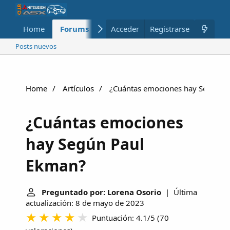
Home
Forums
Nuevo
Acceder
Registrarse
Miembros
Posts nuevos
Home
Artículos
¿Cuántas emociones hay Según P
¿Cuántas emociones
hay Según Paul
Ekman?
Preguntado por: Lorena Osorio
| Última
actualización: 8 de mayo de 2023
Puntuación: 4.1/5
(
70