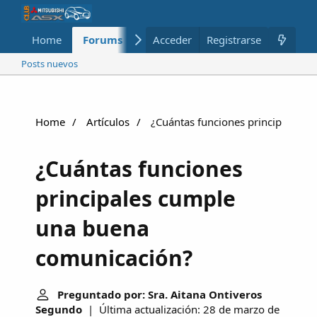
Home
Forums
Nuevo
Acceder
Registrarse
Miembros
Posts nuevos
Home
Artículos
¿Cuántas funciones principales c
¿Cuántas funciones
principales cumple
una buena
comunicación?
Preguntado por: Sra. Aitana Ontiveros
Segundo
| Última actualización: 28 de marzo de