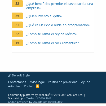
32
¿Qué beneficios permite el dashboard a una
empresa?
35
¿Quién inventó el gofio?
21
¿Qué es un ciclo o bucle en programación?
22
¿Cómo se llama el rey de México?
15
¿Cómo se llama el rock romantico?
Default Style
Contáctanos
Aviso legal
Política de privacidad
Ayuda
Artículos
Portal
R
S
S
®
Community platform by XenForo
© 2010-2021 XenForo Ltd.
|
Traducido por
XenFácil ©2010-2016
Addon provided by xfworld.net ©2000-2022