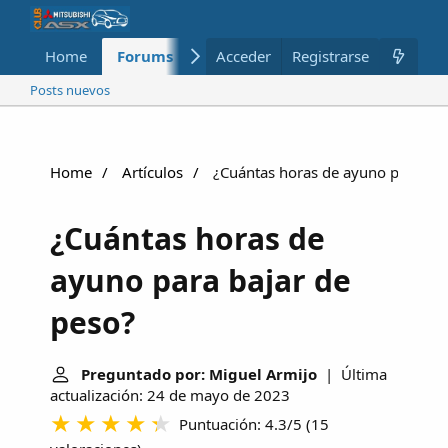
Home
Forums
Nuevo
Acceder
Registrarse
Miembros
Posts nuevos
Home
Artículos
¿Cuántas horas de ayuno para baj
¿Cuántas horas de
ayuno para bajar de
peso?
Preguntado por: Miguel Armijo
| Última
actualización: 24 de mayo de 2023
Puntuación: 4.3/5
(
15