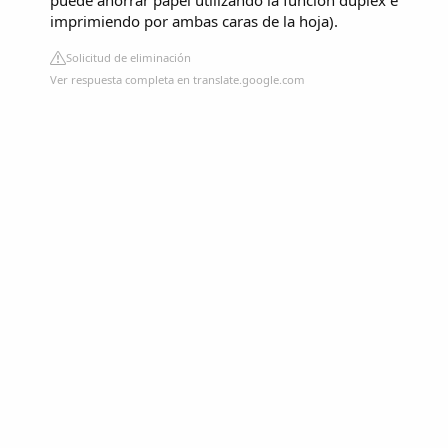
puede ahorrar papel utilizando la función dúplex e
imprimiendo por ambas caras de la hoja).
Solicitud de eliminación
Ver respuesta completa en translate.google.com