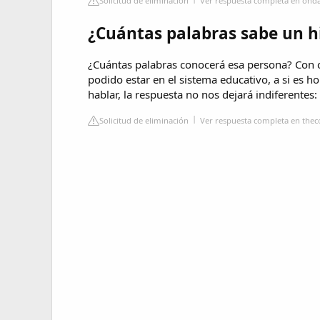
Solicitud de eliminación
Ver respuesta completa en onda
¿Cuántas palabras sabe un 
¿Cuántas palabras conocerá esa persona? Con c
podido estar en el sistema educativo, a si es
hablar, la respuesta no nos dejará indiferente
Solicitud de eliminación
Ver respuesta completa en the