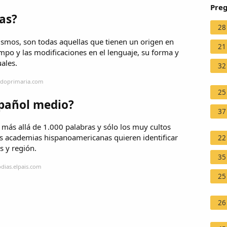
Preg
tas?
28
ismos, son todas aquellas que tienen un origen en
21
iempo y las modificaciones en el lenguaje, su forma y
ales.
32
ndoprimaria.com
25
spañol medio?
37
 más allá de 1.000 palabras y sólo los muy cultos
las academias hispanoamericanas quieren identificar
22
s y región.
35
odias.elpais.com
25
26