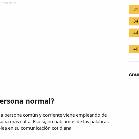
spanol.com
21
34
44
40
Anun
persona normal?
una persona común y corriente viene empleando de
ona más culta. Eso sí, no hablamos de las palabras
lea en su comunicación cotidiana.