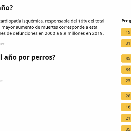
año?
Preg
ardiopatía isquémica, responsable del 16% del total
el mayor aumento de muertes corresponde a esta
19
es de defunciones en 2000 a 8,9 millones en 2019.
31
int
 año por perros?
35
34
25
com
28
16
21
35