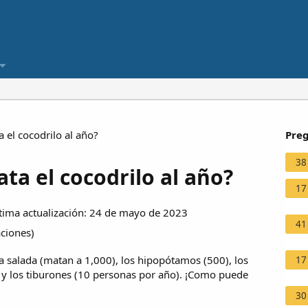
el cocodrilo al año?
Preg
38
a el cocodrilo al año?
17
ima actualización: 24 de mayo de 2023
41
aciones
)
ua salada (matan a 1,000), los hipopótamos (500), los
17
0) y los tiburones (10 personas por año). ¡Como puede
30