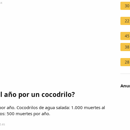
mx
30
22
45
38
28
Anun
 año por un cocodrilo?
por año. Cocodrilos de agua salada: 1.000 muertes al
os: 500 muertes por año.
t.es