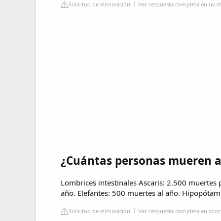
Solicitud de eliminación
Ver respuesta completa en uv.
¿Cuántas personas mueren al
Lombrices intestinales Ascaris: 2.500 muertes 
año. Elefantes: 500 muertes al año. Hipopótam
Solicitud de eliminación
Ver respuesta completa en spor