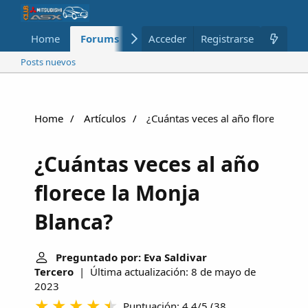
Home
Forums
Nuevo
Acceder
Registrarse
Miembros
Posts nuevos
Home
Artículos
¿Cuántas veces al año florece la 
¿Cuántas veces al año
florece la Monja
Blanca?
Preguntado por: Eva Saldivar
Tercero
| Última actualización: 8 de mayo de
2023
Puntuación: 4.4/5
(
38