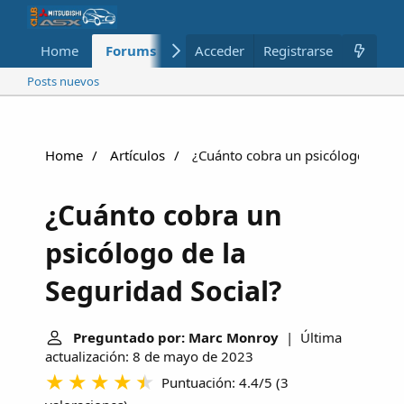
Home
Forums
Nuevo
Acceder
Registrarse
Miembros
Posts nuevos
Home
Artículos
¿Cuánto cobra un psicólogo de la 
¿Cuánto cobra un
psicólogo de la
Seguridad Social?
Preguntado por: Marc Monroy
| Última
actualización: 8 de mayo de 2023
Puntuación: 4.4/5
(
3