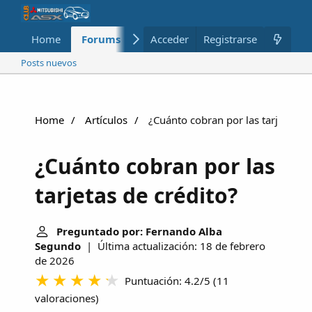
Home
Forums
Nuevo
Acceder
Registrarse
Miembros
Posts nuevos
Home
Artículos
¿Cuánto cobran por las tarjetas de
¿Cuánto cobran por las
tarjetas de crédito?
Preguntado por: Fernando Alba
Segundo
| Última actualización: 18 de febrero
de 2026
Puntuación: 4.2/5
(
11
valoraciones
)