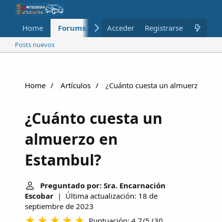
Home
Forums
Nuevo
Acceder
Registrarse
Miembros
Posts nuevos
Home
Artículos
¿Cuánto cuesta un almuerzo en E
¿Cuánto cuesta un
almuerzo en
Estambul?
Preguntado por: Sra. Encarnación
Escobar
| Última actualización: 18 de
septiembre de 2023
Puntuación: 4.7/5
(
30