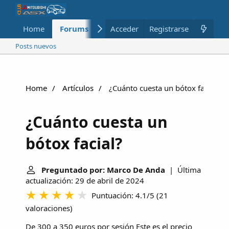
Home
Forums
Nuevo
Acceder
Registrarse
Miembros
Posts nuevos
Home
Artículos
¿Cuánto cuesta un bótox facial?
¿Cuánto cuesta un
bótox facial?
Preguntado por: Marco De Anda
| Última
actualización: 29 de abril de 2024
Puntuación: 4.1/5
(
21
valoraciones
)
De 300 a 350 euros por sesión
Este es el precio