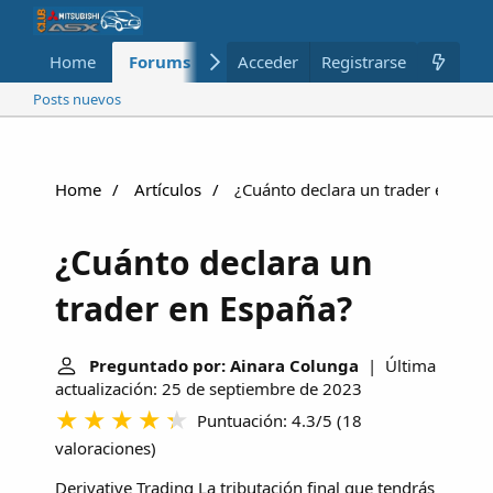
Home
Forums
Nuevo
Acceder
Registrarse
Miembros
Posts nuevos
Home
Artículos
¿Cuánto declara un trader en Esp
¿Cuánto declara un
trader en España?
Preguntado por: Ainara Colunga
| Última
actualización: 25 de septiembre de 2023
Puntuación: 4.3/5
(
18
valoraciones
)
Derivative Trading
La tributación final que tendrás