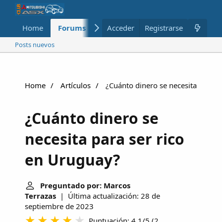
Home
Forums
Nuevo
Acceder
Registrarse
Miembros
Posts nuevos
Home
Artículos
¿Cuánto dinero se necesita para s
¿Cuánto dinero se
necesita para ser rico
en Uruguay?
Preguntado por: Marcos
Terrazas
| Última actualización: 28 de
septiembre de 2023
Puntuación: 4.1/5
(
2