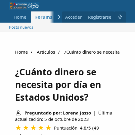
Home
Forums
Nuevo
Acceder
Registrarse
Miembros
Posts nuevos
Home
Artículos
¿Cuánto dinero se necesita por dí
¿Cuánto dinero se
necesita por día en
Estados Unidos?
Preguntado por: Lorena Jasso
| Última
actualización: 5 de octubre de 2023
Puntuación: 4.8/5
(
49