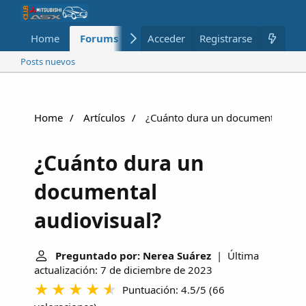
Home
Forums
Nuevo
Acceder
Registrarse
Miembros
Posts nuevos
Home
Artículos
¿Cuánto dura un documental audi
¿Cuánto dura un
documental
audiovisual?
Preguntado por: Nerea Suárez
| Última
actualización: 7 de diciembre de 2023
Puntuación: 4.5/5
(
66