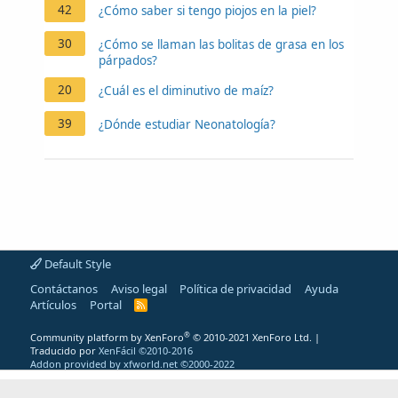
42
¿Cómo saber si tengo piojos en la piel?
30
¿Cómo se llaman las bolitas de grasa en los
párpados?
20
¿Cuál es el diminutivo de maíz?
39
¿Dónde estudiar Neonatología?
Default Style
Contáctanos
Aviso legal
Política de privacidad
Ayuda
Artículos
Portal
R
S
S
®
Community platform by XenForo
© 2010-2021 XenForo Ltd.
|
Traducido por
XenFácil ©2010-2016
Addon provided by xfworld.net ©2000-2022
"