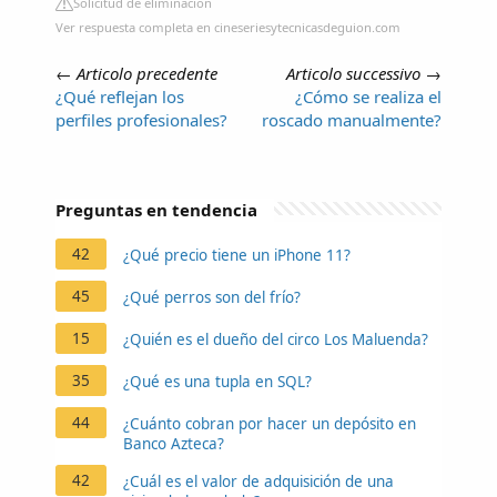
Solicitud de eliminación
Ver respuesta completa en cineseriesytecnicasdeguion.com
←
Articolo precedente
Articolo successivo
→
¿Qué reflejan los
¿Cómo se realiza el
perfiles profesionales?
roscado manualmente?
Preguntas en tendencia
42
¿Qué precio tiene un iPhone 11?
45
¿Qué perros son del frío?
15
¿Quién es el dueño del circo Los Maluenda?
35
¿Qué es una tupla en SQL?
44
¿Cuánto cobran por hacer un depósito en
Banco Azteca?
42
¿Cuál es el valor de adquisición de una