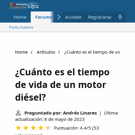
Home
Forums
Nuevo
Acceder
Registrarse
Miembros
Posts nuevos
Home
Artículos
¿Cuánto es el tiempo de vida de u
¿Cuánto es el tiempo
de vida de un motor
diésel?
Preguntado por: Andrés Linares
| Última
actualización: 8 de mayo de 2023
Puntuación: 4.4/5
(
53