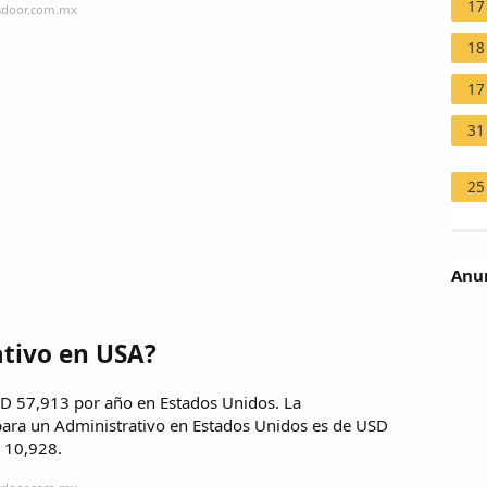
17
ssdoor.com.mx
18
17
31
25
Anun
tivo en USA?
SD 57,913 por año en Estados Unidos. La
para un Administrativo en Estados Unidos es de USD
 10,928.