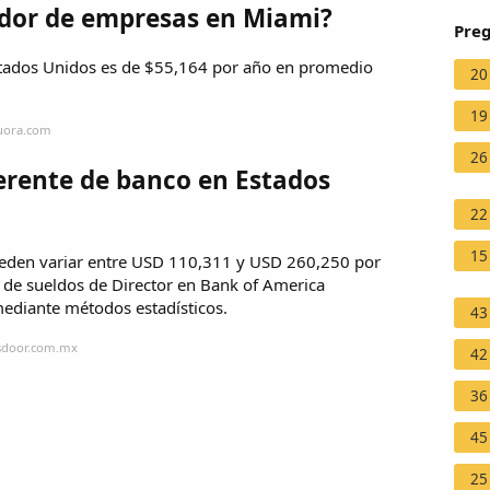
dor de empresas en Miami?
Preg
stados Unidos es de $55,164 por año en promedio
20
19
quora.com
26
gerente de banco en Estados
22
15
ueden variar entre USD 110,311 y USD 260,250 por
) de sueldos de Director en Bank of America
ediante métodos estadísticos.
43
ssdoor.com.mx
42
36
45
25