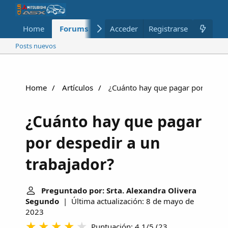
Home
Forums
Nuevo
Acceder
Registrarse
Miembros
Posts nuevos
Home
Artículos
¿Cuánto hay que pagar por desped
¿Cuánto hay que pagar
por despedir a un
trabajador?
Preguntado por: Srta. Alexandra Olivera
Segundo
| Última actualización: 8 de mayo de
2023
Puntuación: 4.1/5
(
23