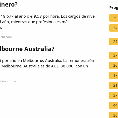
inero?
Preg
 18.677 al año o € 9,58 por hora. Los cargos de nivel
30
al año, mientras que profesionales más
o.
34
alent.com
29
lbourne Australia?
37
 por año en Melbourne, Australia. La remuneración
20
n Melbourne, Australia es de AUD 30.000, con un
17
sdoor.com.ar
21
37
44
30