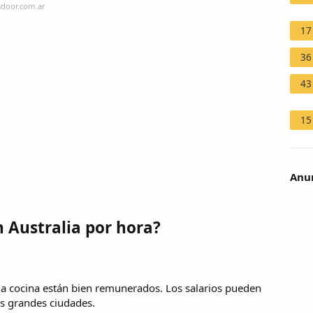
sdoor.com.ar
17
36
43
15
Anun
 Australia por hora?
la cocina están bien remunerados. Los salarios pueden
as grandes ciudades.