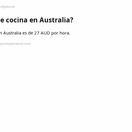
udyaus.es
 cocina en Australia?
en Australia es de 27 AUD por hora.
owproexperience.com