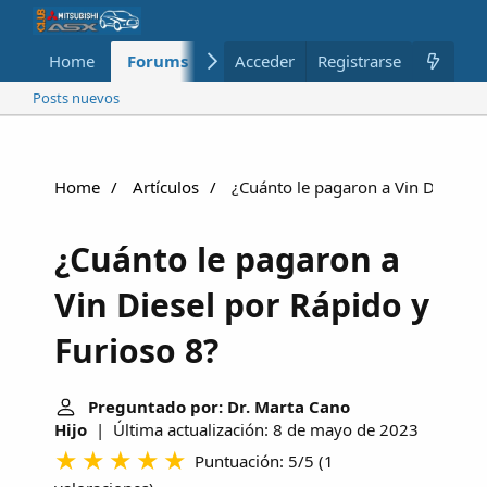
Home
Forums
Nuevo
Acceder
Registrarse
Miembros
Posts nuevos
Home
Artículos
¿Cuánto le pagaron a Vin Diesel p
¿Cuánto le pagaron a
Vin Diesel por Rápido y
Furioso 8?
Preguntado por: Dr. Marta Cano
Hijo
| Última actualización: 8 de mayo de 2023
Puntuación: 5/5
(
1