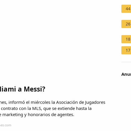
44
26
18
17
Anun
Miami a Messi?
es, informó el miércoles la Asociación de Jugadores
 contrato con la MLS, que se extiende hasta la
 marketing y honorarios de agentes.
mes.com