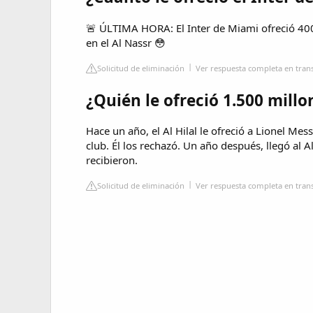
🚨 ÚLTIMA HORA: El Inter de Miami ofreció 400
en el Al Nassr 😳
Solicitud de eliminación
Ver respuesta completa en tran
¿Quién le ofreció 1.500 millo
Hace un año, el Al Hilal le ofreció a Lionel Me
club. Él los rechazó. Un año después, llegó al Al
recibieron.
Solicitud de eliminación
Ver respuesta completa en tran