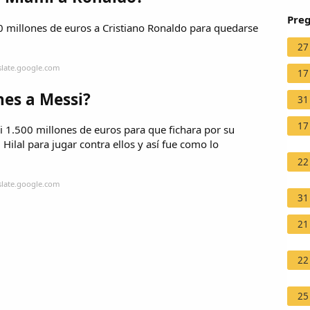
Preg
 millones de euros a Cristiano Ronaldo para quedarse
27
slate.google.com
17
nes a Messi?
31
17
ssi 1.500 millones de euros para que fichara por su
 Hilal para jugar contra ellos y así fue como lo
22
slate.google.com
31
21
22
25