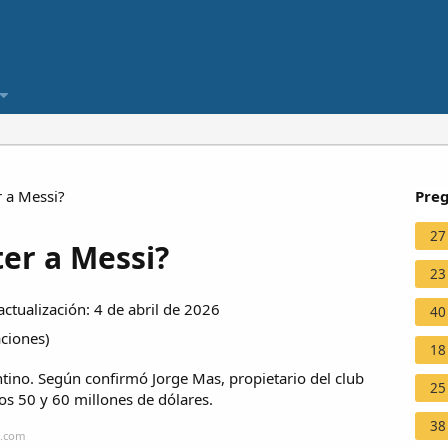
r a Messi?
Preg
27
ter a Messi?
23
ctualización: 4 de abril de 2026
40
aciones
)
18
entino. Según confirmó Jorge Mas, propietario del club
25
 los 50 y 60 millones de dólares.
38
n.com