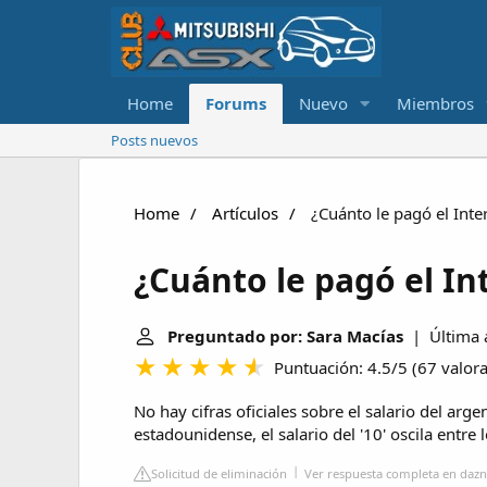
Home
Forums
Nuevo
Miembros
Posts nuevos
Home
Artículos
¿Cuánto le pagó el Inte
¿Cuánto le pagó el In
Preguntado por: Sara Macías
| Última a
Puntuación: 4.5/5
(
67 valor
No hay cifras oficiales sobre el salario del arg
estadounidense, el salario del '10' oscila entre
Solicitud de eliminación
Ver respuesta completa en daz