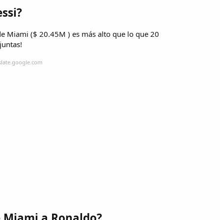
essi?
 de Miami ($ 20.45M ) es más alto que lo que 20
juntas!
slate.google.com
de Miami a Ronaldo?