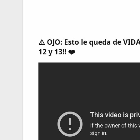
⚠️ OJO: Esto le queda de VIDA 
12 y 13!! ❤️