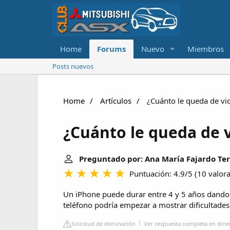
Home
Forums
Nuevo
Miembros
Posts nuevos
Home
Artículos
¿Cuánto le queda de vid
¿Cuánto le queda de v
Preguntado por: Ana María Fajardo Te
Puntuación: 4.9/5
(
10 valor
Un iPhone puede durar entre 4 y 5 años dando
teléfono podría empezar a mostrar dificultade
Solicitud de eliminación
Ver respuesta completa en di