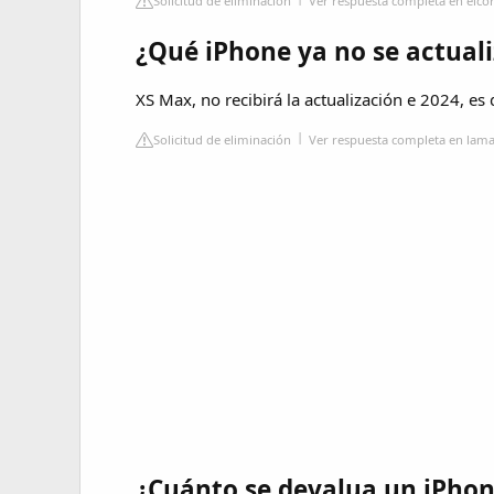
Solicitud de eliminación
Ver respuesta completa en elc
¿Qué iPhone ya no se actual
XS Max, no recibirá la actualización e 2024, es 
Solicitud de eliminación
Ver respuesta completa en lam
¿Cuánto se devalua un iPhon