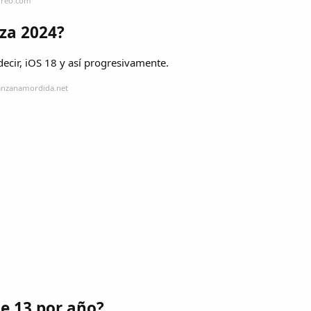
orreo.com
iza 2024?
decir, iOS 18 y así progresivamente.
anzanamordida.net
e 13 por año?