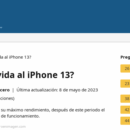
a al iPhone 13?
Preg
26
ida al iPhone 13?
23
rcero
| Última actualización: 8 de mayo de 2023
aciones
)
38
 su máximo rendimiento, después de este periodo el
42
s de funcionamiento.
44
neroenimagen.com