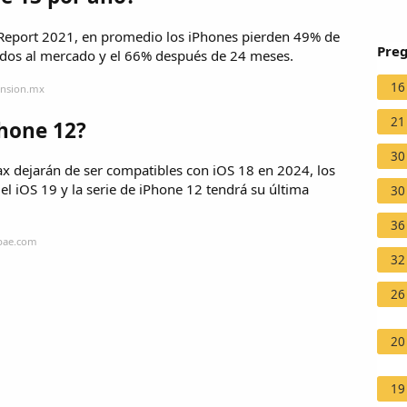
Report 2021, en promedio los iPhones pierden 49% de
Preg
ados al mercado y el 66% después de 24 meses.
16
ansion.mx
21
Phone 12?
30
ax dejarán de ser compatibles con iOS 18 en 2024, los
el iOS 19 y la serie de iPhone 12 tendrá su última
30
36
obae.com
32
26
20
19