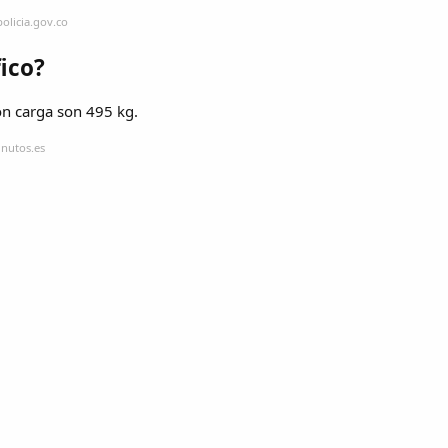
olicia.gov.co
ico?
n carga son 495 kg.
inutos.es