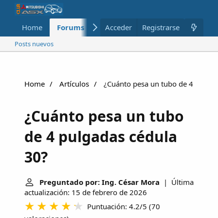
Home
Forums
Nuevo
Acceder
Registrarse
Miembros
Posts nuevos
Home
Artículos
¿Cuánto pesa un tubo de 4 pulgad
¿Cuánto pesa un tubo
de 4 pulgadas cédula
30?
Preguntado por: Ing. César Mora
| Última
actualización: 15 de febrero de 2026
Puntuación: 4.2/5
(
70