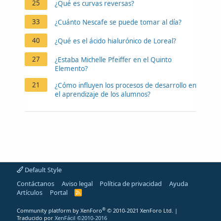
25
¿Qué es curvas reversas?
33
¿Cuánto Nescafe se puede tomar al día?
40
¿Qué es el ácido hialurónico de Loreal?
27
¿Estaba Michelle Pfeiffer en el Quinto
Elemento?
21
¿Cómo influyen los procesos de desarrollo en
el aprendizaje de los alumnos?
Default Style
Contáctanos
Aviso legal
Política de privacidad
Ayuda
Artículos
Portal
R
S
S
®
Community platform by XenForo
© 2010-2021 XenForo Ltd.
|
Traducido por
XenFácil ©2010-2016