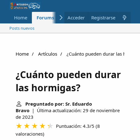
Home
Forums
Nuevo
Acceder
Registrarse
Miembros
Posts nuevos
Home
Artículos
¿Cuánto pueden durar las hormig
¿Cuánto pueden durar
las hormigas?
Preguntado por: Sr. Eduardo
Bravo
| Última actualización: 29 de noviembre
de 2023
Puntuación: 4.3/5
(
8
valoraciones
)