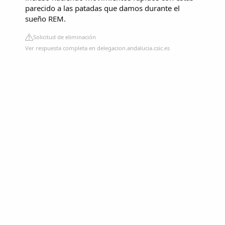
parecido a las patadas que damos durante el
sueño REM.
Solicitud de eliminación
Ver respuesta completa en delegacion.andalucia.csic.es