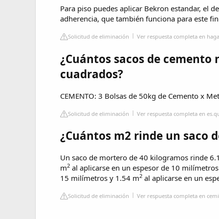
Para piso puedes aplicar Bekron estandar, el de 
adherencia, que también funciona para este fin
Solicitud de eliminación
Ver respuesta completa en hag
¿Cuántos sacos de cemento n
cuadrados?
CEMENTO: 3 Bolsas de 50kg de Cemento x Met
Solicitud de eliminación
Ver respuesta completa en es.
¿Cuántos m2 rinde un saco 
Un saco de mortero de 40 kilogramos rinde 6
2
m
al aplicarse en un espesor de 10 milímetro
2
15 milímetros y 1.54 m
al aplicarse en un esp
Solicitud de eliminación
Ver respuesta completa en cem