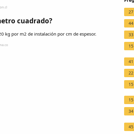
Preg
on.cl
27
metro cuadrado?
44
0 kg por m2 de instalación por cm de espesor.
33
na.co
15
41
22
15
15
34
45