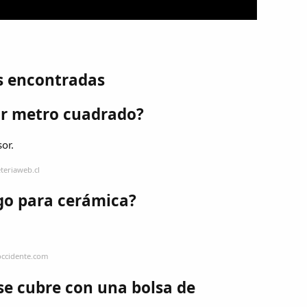
s encontradas
or metro cuadrado?
or.
teriaweb.cl
go para cerámica?
occidente.com
e cubre con una bolsa de