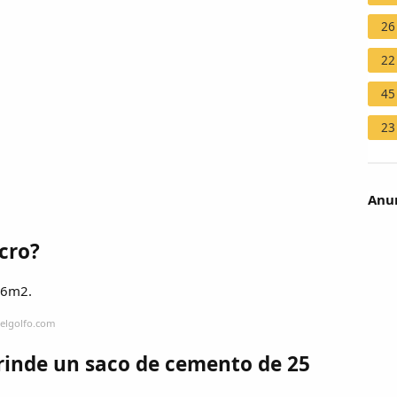
26
22
45
23
Anun
cro?
a 6m2.
elgolfo.com
rinde un saco de cemento de 25