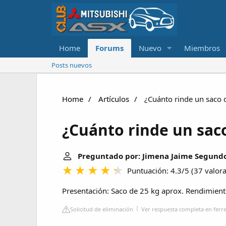
Home
Forums
Nuevo
Miembros
Posts nuevos
Home
Artículos
¿Cuánto rinde un saco 
¿Cuánto rinde un saco
Preguntado por: Jimena Jaime Segund
Puntuación: 4.3/5
(
37 valor
Presentación: Saco de 25 kg aprox. Rendimien
Solicitud de eliminación
Ver respuesta completa en ferre