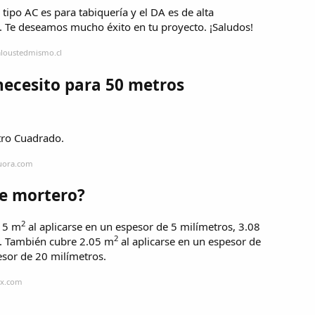
tipo AC es para tabiquería y el DA es de alta
. Te deseamos mucho éxito en tu proyecto. ¡Saludos!
aloustedmismo.cl
ecesito para 50 metros
ro Cuadrado.
quora.com
de mortero?
2
.15 m
al aplicarse en un espesor de 5 milímetros, 3.08
2
s. También cubre 2.05 m
al aplicarse en un espesor de
esor de 20 milímetros.
ix.com