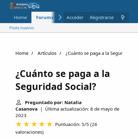
Home
Forums
Nuevo
Acceder
Registrarse
Miembros
Posts nuevos
Home
Artículos
¿Cuánto se paga a la Seguridad So
¿Cuánto se paga a la
Seguridad Social?
Preguntado por: Natalia
Casanova
| Última actualización: 8 de mayo de
2023
Puntuación: 5/5
(
26
valoraciones
)