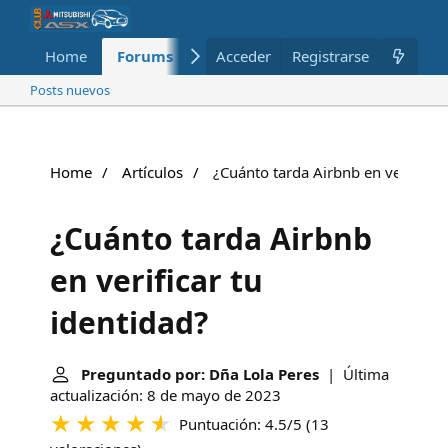
Home
Forums
Nuevo
Acceder
Registrarse
Miembros
Posts nuevos
Home
Artículos
¿Cuánto tarda Airbnb en verificar 
¿Cuánto tarda Airbnb
en verificar tu
identidad?
Preguntado por: Dña Lola Peres
| Última
actualización: 8 de mayo de 2023
Puntuación: 4.5/5
(
13