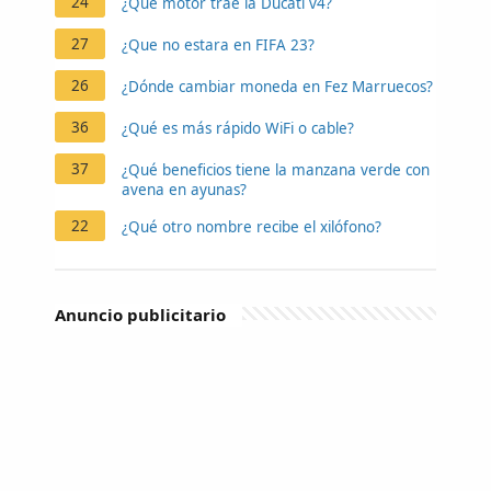
24
¿Qué motor trae la Ducati v4?
27
¿Que no estara en FIFA 23?
26
¿Dónde cambiar moneda en Fez Marruecos?
36
¿Qué es más rápido WiFi o cable?
37
¿Qué beneficios tiene la manzana verde con
avena en ayunas?
22
¿Qué otro nombre recibe el xilófono?
Anuncio publicitario