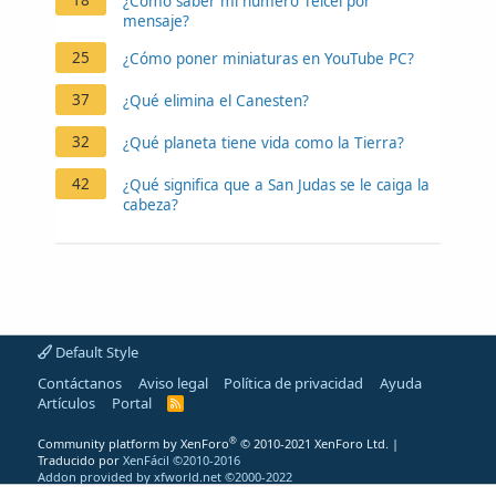
¿Cómo saber mi número Telcel por
mensaje?
25
¿Cómo poner miniaturas en YouTube PC?
37
¿Qué elimina el Canesten?
32
¿Qué planeta tiene vida como la Tierra?
42
¿Qué significa que a San Judas se le caiga la
cabeza?
Default Style
Contáctanos
Aviso legal
Política de privacidad
Ayuda
Artículos
Portal
R
S
S
®
Community platform by XenForo
© 2010-2021 XenForo Ltd.
|
Traducido por
XenFácil ©2010-2016
Addon provided by xfworld.net ©2000-2022