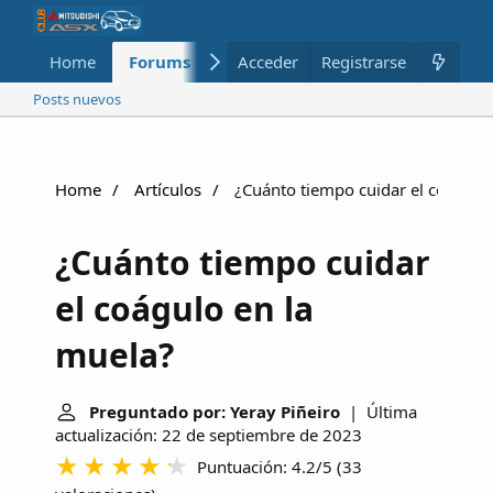
Home
Forums
Nuevo
Acceder
Registrarse
Miembros
Posts nuevos
Home
Artículos
¿Cuánto tiempo cuidar el coágulo
¿Cuánto tiempo cuidar
el coágulo en la
muela?
Preguntado por: Yeray Piñeiro
| Última
actualización: 22 de septiembre de 2023
Puntuación: 4.2/5
(
33