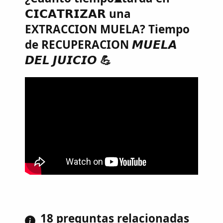
𝗖𝗜𝗖𝗔𝗧𝗥𝗜𝗭𝗔𝗥 una
EXTRACCION MUELA? Tiempo
de RECUPERACION 𝙈𝙐𝙀𝙇𝘼
𝘿𝙀𝙇 𝙅𝙐𝙄𝘾𝙄𝙊 💪
18 preguntas relacionadas