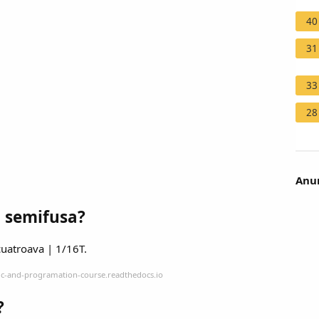
40
31
33
28
Anun
 semifusa?
cuatroava | 1/16T.
ic-and-programation-course.readthedocs.io
?