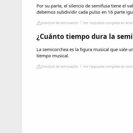
Por su parte, el silencio de semifusa tiene el va
debemos subdividir cada pulso en 16 parte igual
Solicitud de eliminación
Ver respuesta completa en arts
¿Cuánto tiempo dura la sem
La semicorchea es la figura musical que vale u
tiempo musical.
Solicitud de eliminación
Ver respuesta completa en co