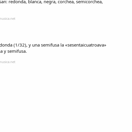
san: redonda, blanca, negra, corchea, semicorchea,
musica.net
edonda (1/32), y una semifusa la «sesentaicuatroava»
sa y semifusa.
musica.net