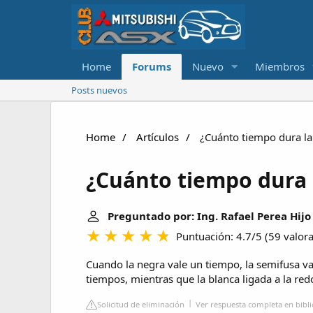
Home
Forums
Nuevo
Miembros
Posts nuevos
Home
Artículos
¿Cuánto tiempo dura la
¿Cuánto tiempo dura 
Preguntado por: Ing. Rafael Perea Hijo
Puntuación: 4.7/5
(
59 valor
Cuando la negra vale un tiempo, la semifusa va
tiempos, mientras que la blanca ligada a la re
Solicitud de eliminación
Ver respuesta completa en bibli