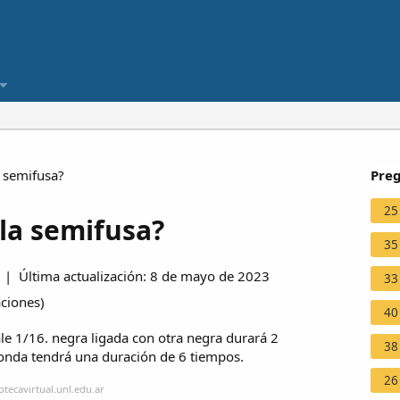
 semifusa?
Preg
25
la semifusa?
35
| Última actualización: 8 de mayo de 2023
33
aciones
)
40
le 1/16. negra ligada con otra negra durará 2
38
donda tendrá una duración de 6 tiempos.
26
otecavirtual.unl.edu.ar