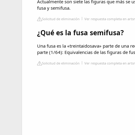
Actualmente son siete las figuras que más se u
fusa y semifusa.
Solicitud de eliminación
Ver respuesta completa en arts
¿Qué es la fusa semifusa?
Una fusa es la «treintaidosava» parte de una r
parte (1/64): Equivalencias de las figuras de fu
Solicitud de eliminación
Ver respuesta completa en arts