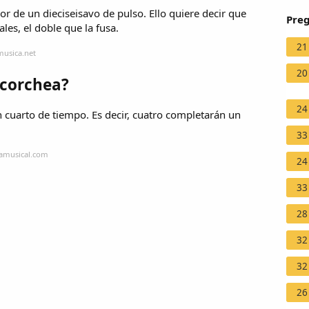
lor de un dieciseisavo de pulso. Ello quiere decir que
Preg
es, el doble que la fusa.
21
musica.net
20
icorchea?
24
n cuarto de tiempo. Es decir, cuatro completarán un
33
mamusical.com
24
33
28
32
32
26