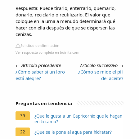
Respuesta: Puede tirarlo, enterrarlo, quemarlo,
donarlo, reciclarlo o reutilizarlo. El valor que
coloque en la urna a menudo determinará qué
hacer con ella después de que se dispersen las
cenizas.
Solicitud de eliminación
Ver respuesta completa en boinita.com
←
Articolo precedente
Articolo successivo
→
¿Cómo saber si un loro
¿Cómo se mide el pH
está alegre?
del aceite?
Preguntas en tendencia
39
¿Que le gusta a un Capricornio que le hagan
en la cama?
22
¿Que se le pone al agua para hidratar?