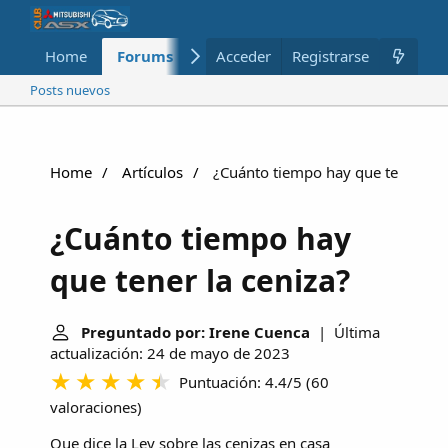
Home
Forums
Nuevo
Acceder
Registrarse
Miembros
Posts nuevos
Home
Artículos
¿Cuánto tiempo hay que tener la c
¿Cuánto tiempo hay
que tener la ceniza?
Preguntado por: Irene Cuenca
| Última
actualización: 24 de mayo de 2023
Puntuación: 4.4/5
(
60
valoraciones
)
Que dice la Ley sobre las cenizas en casa