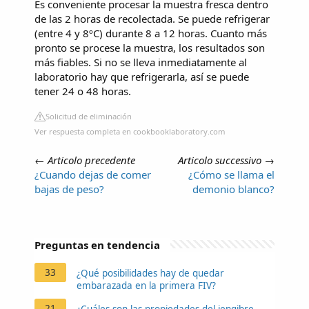
Es conveniente procesar la muestra fresca dentro
de las 2 horas de recolectada. Se puede refrigerar
(entre 4 y 8ºC) durante 8 a 12 horas. Cuanto más
pronto se procese la muestra, los resultados son
más fiables. Si no se lleva inmediatamente al
laboratorio hay que refrigerarla, así se puede
tener 24 o 48 horas.
Solicitud de eliminación
Ver respuesta completa en cookbooklaboratory.com
←
Articolo precedente
Articolo successivo
→
¿Cuando dejas de comer
¿Cómo se llama el
bajas de peso?
demonio blanco?
Preguntas en tendencia
33
¿Qué posibilidades hay de quedar
embarazada en la primera FIV?
21
¿Cuáles son las propiedades del jengibre