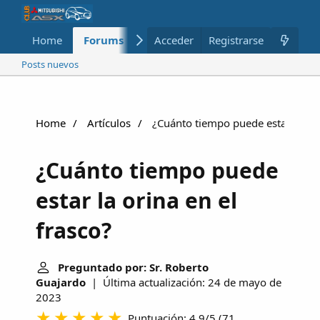
Home
Forums
Nuevo
Acceder
Registrarse
Miembros
Posts nuevos
Home
Artículos
¿Cuánto tiempo puede estar la orin
¿Cuánto tiempo puede
estar la orina en el
frasco?
Preguntado por: Sr. Roberto
Guajardo
| Última actualización: 24 de mayo de
2023
Puntuación: 4.9/5
(
71