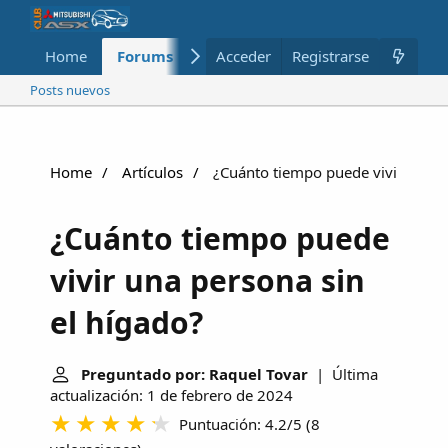
Home
Forums
Nuevo
Acceder
Registrarse
Miembros
Posts nuevos
Home
Artículos
¿Cuánto tiempo puede vivir una pe
¿Cuánto tiempo puede
vivir una persona sin
el hígado?
Preguntado por: Raquel Tovar
| Última
actualización: 1 de febrero de 2024
Puntuación: 4.2/5
(
8