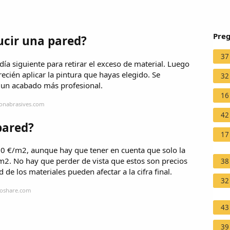
Preg
ucir una pared?
37
 día siguiente para retirar el exceso de material. Luego
 recién aplicar la pintura que hayas elegido. Se
32
 un acabado más profesional.
16
tonabrasives.com
42
pared?
17
 30 €/m2, aunque hay que tener en cuenta que solo la
m2. No hay que perder de vista que estos son precios
38
de los materiales pueden afectar a la cifra final.
32
noshare.com
43
39