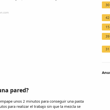
30
ion.com
42
15
39
31
Anun
 una pared?
 empape unos 2 minutos para conseguir una pasta
s para realizar el trabajo sin que la mezcla se