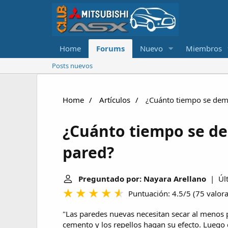
Home
Forums
Nuevo
Miembros
Posts nuevos
Home
Artículos
¿Cuánto tiempo se demo
¿Cuánto tiempo se de
pared?
Preguntado por: Nayara Arellano
| Últ
Puntuación: 4.5/5
(
75 valor
"Las paredes nuevas necesitan secar al menos po
cemento y los repellos hagan su efecto. Luego 