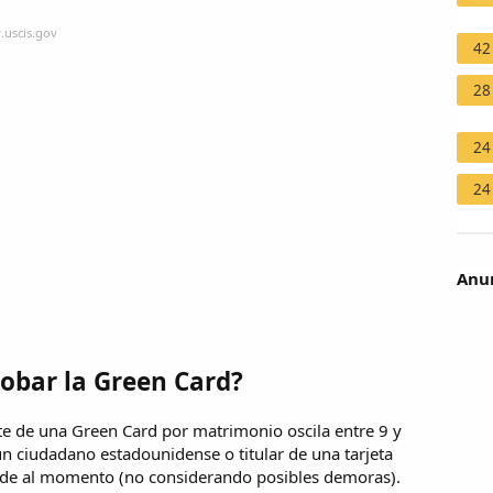
.uscis.gov
42
28
24
24
Anun
obar la Green Card?
mite de una Green Card por matrimonio oscila entre 9 y
n ciudadano estadounidense o titular de una tarjeta
side al momento (no considerando posibles demoras).