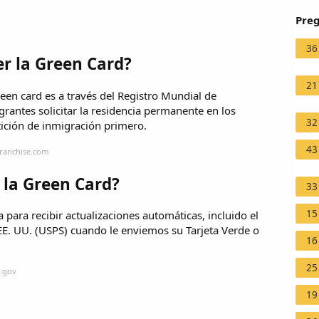
Preg
36
r la Green Card?
21
een card es a través del Registro Mundial de
grantes solicitar la residencia permanente en los
32
tición de inmigración primero.
43
franchise.com
 la Green Card?
33
15
 para recibir actualizaciones automáticas, incluido el
EE. UU. (USPS) cuando le enviemos su Tarjeta Verde o
16
25
s.gov
19