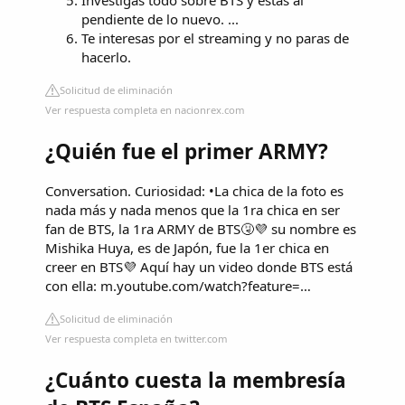
Investigas todo sobre BTS y estás al
pendiente de lo nuevo. ...
Te interesas por el streaming y no paras de
hacerlo.
Solicitud de eliminación
Ver respuesta completa en nacionrex.com
¿Quién fue el primer ARMY?
Conversation. Curiosidad: •La chica de la foto es
nada más y nada menos que la 1ra chica en ser
fan de BTS, la 1ra ARMY de BTS🤧💜 su nombre es
Mishika Huya, es de Japón, fue la 1er chica en
creer en BTS💜 Aquí hay un video donde BTS está
con ella: m.youtube.com/watch?feature=…
Solicitud de eliminación
Ver respuesta completa en twitter.com
¿Cuánto cuesta la membresía