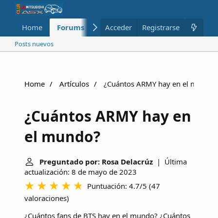
Home
Forums
Nuevo
Acceder
Registrarse
Miembros
Posts nuevos
Home
Artículos
¿Cuántos ARMY hay en el mundo?
¿Cuántos ARMY hay en
el mundo?
Preguntado por: Rosa Delacrúz
| Última
actualización: 8 de mayo de 2023
Puntuación: 4.7/5
(
47
valoraciones
)
¿Cuántos fans de BTS hay en el mundo? ¿Cuántos