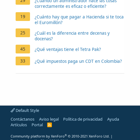
29
¿Cuando un administrador hace las cosas
correctamente es eficaz o eficiente?
19
¿Cuánto hay que pagar a Hacienda si te toca
el Euromillón?
25
¿Cuál es la diferencia entre decenas y
docenas?
45
¿Qué ventajas tiene el Tetra Pak?
33
¿Qué impuestos paga un CDT en Colombia?
Default Style
Contáctanos
Aviso legal
Política de privacidad
Ayuda
Artículos
Portal
R
S
S
®
Community platform by XenForo
© 2010-2021 XenForo Ltd.
|