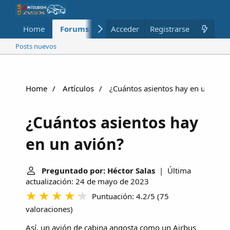
Home
Forums
Nuevo
Acceder
Registrarse
Miembros
Posts nuevos
Home
Artículos
¿Cuántos asientos hay en un avió
¿Cuántos asientos hay
en un avión?
Preguntado por: Héctor Salas
| Última
actualización: 24 de mayo de 2023
Puntuación: 4.2/5
(
75
valoraciones
)
Así, un avión de cabina angosta como un Airbus