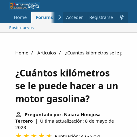
Home
Forums
Nuevo
Acceder
Registrarse
Miembros
Posts nuevos
Home
Artículos
¿Cuántos kilómetros se le puede h
¿Cuántos kilómetros
se le puede hacer a un
motor gasolina?
Preguntado por: Naiara Hinojosa
Tercero
| Última actualización: 8 de mayo de
2023
Puntuación: 4.6/5
(
51