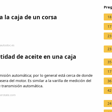
Preg
va la caja de un corsa
18
17
23
.autodoc.es
23
tidad de aceite en una caja
35
17
smisión automática; por lo general está cerca de donde
asera del motor. Es similar a la varilla de medición del
36
de transmisión automática.
42
kerstate.com
24