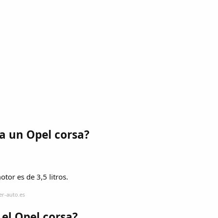
va un Opel corsa?
otor es de 3,5 litros.
er-auto.es
 el Opel corsa?