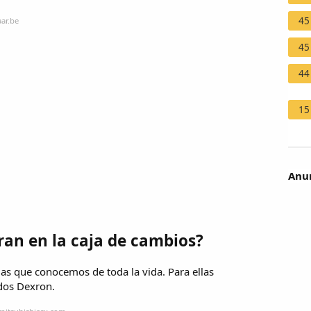
45
ar.be
45
44
15
Anun
tran en la caja de cambios?
 las que conocemos de toda la vida. Para ellas
idos Dexron.