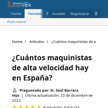
Home
Forums
Nuevo
Acceder
Registrarse
Miembros
Posts nuevos
Home
Artículos
¿Cuántos maquinistas de alta vel
¿Cuántos maquinistas
de alta velocidad hay
en España?
Preguntado por: Sr. Saúl Barrera
Hijo
| Última actualización: 23 de diciembre de
2023
Puntuación: 4.8/5
(
33