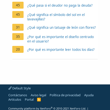
45
¿Qué pasa si el deudor no paga la deuda?
45
¿Qué significa el símbolo del sol en el
lavavajillas?
31
¿Qué significa un tatuaje de león con flores?
35
¿Por qué es importante el diseño centrado
en el usuario?
20
¿Por qué es importante leer todos los días?
Default Style
Contáctanos
Aviso legal
Política de privacidad
Ayuda
Artículos
Portal
R
S
S
®
Community platform by XenForo
© 2010-2021 XenForo Ltd.
|